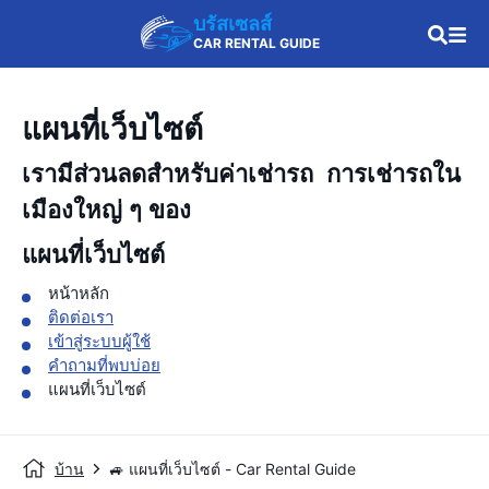
บรัสเซลส์
CAR RENTAL GUIDE
แผนที่เว็บไซต์
เรามีส่วนลดสำหรับค่าเช่ารถ การเช่ารถใน
เมืองใหญ่ ๆ ของ
แผนที่เว็บไซต์
หน้าหลัก
ติดต่อเรา
เข้าสู่ระบบผู้ใช้
คำถามที่พบบ่อย
แผนที่เว็บไซต์
บ้าน
🚙 แผนที่เว็บไซต์ - Car Rental Guide