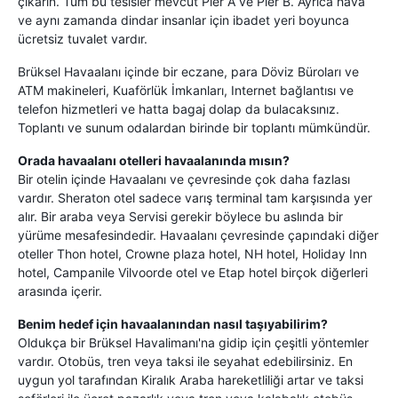
çıkarın. Tüm bu tesisler mevcut Pier A ve Pier B. Ayrıca hava
ve aynı zamanda dindar insanlar için ibadet yeri boyunca
ücretsiz tuvalet vardır.
Brüksel Havaalanı içinde bir eczane, para Döviz Büroları ve
ATM makineleri, Kuaförlük İmkanları, Internet bağlantısı ve
telefon hizmetleri ve hatta bagaj dolap da bulacaksınız.
Toplantı ve sunum odalardan birinde bir toplantı mümkündür.
Orada havaalanı otelleri havaalanında mısın?
Bir otelin içinde Havaalanı ve çevresinde çok daha fazlası
vardır. Sheraton otel sadece varış terminal tam karşısında yer
alır. Bir araba veya Servisi gerekir böylece bu aslında bir
yürüme mesafesindedir. Havaalanı çevresinde çapındaki diğer
oteller Thon hotel, Crowne plaza hotel, NH hotel, Holiday Inn
hotel, Campanile Vilvoorde otel ve Etap hotel birçok diğerleri
arasında içerir.
Benim hedef için havaalanından nasıl taşıyabilirim?
Oldukça bir Brüksel Havalimanı'na gidip için çeşitli yöntemler
vardır. Otobüs, tren veya taksi ile seyahat edebilirsiniz. En
uygun yol tarafından Kiralık Araba hareketliliği artar ve taksi