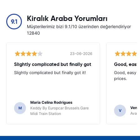
Kiralık Araba Yorumları
9.1
Müşterilerimiz bizi 9.1/10 üzerinden değerlendiriyor
12840
23-06-2026
Slightly complicated but finally got
Good, easy
Slightly complicated but finally got it!
Good, easy t
prices.
Maria Celina Rodrigues
Venka
M
Keddy By Europcar Brussels Gare
V
Avant
Midi Train Station