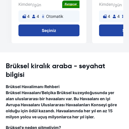
Kimden
Kimden
/gün
/gün
4
4
Otomatik
4
4
E
Seçiniz
Seç
Brüksel kiralık araba - seyahat
bilgisi
Brüksel Havalimanı Rehberi
Brüksel Havaalanı'Belçika Brüksel kuzeydoğusunda yer
alan uluslararası bir havaalanı var. Bu Havaalanı en iyi
Avrupa Havaalanı Uluslararası Havaalanları Konseyi göre
olduğu için ödül kazandı. Havaalanında her yıl en az 15
milyon yolcu ve uçuş milyonlarca her yıl işler.
Brüksel'e neden gitmeliyim?