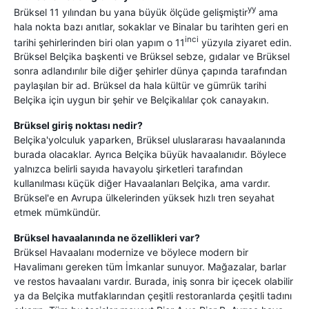
yy
Brüksel 11 yılından bu yana büyük ölçüde gelişmiştir
ama
hala nokta bazı anıtlar, sokaklar ve Binalar bu tarihten geri en
inci
tarihi şehirlerinden biri olan yapım o 11
yüzyıla ziyaret edin.
Brüksel Belçika başkenti ve Brüksel sebze, gıdalar ve Brüksel
sonra adlandırılır bile diğer şehirler dünya çapında tarafından
paylaşılan bir ad. Brüksel da hala kültür ve gümrük tarihi
Belçika için uygun bir şehir ve Belçikalılar çok canayakın.
Brüksel giriş noktası nedir?
Belçika'yolculuk yaparken, Brüksel uluslararası havaalanında
burada olacaklar. Ayrıca Belçika büyük havaalanıdır. Böylece
yalnızca belirli sayıda havayolu şirketleri tarafından
kullanılması küçük diğer Havaalanları Belçika, ama vardır.
Brüksel'e en Avrupa ülkelerinden yüksek hızlı tren seyahat
etmek mümkündür.
Brüksel havaalanında ne özellikleri var?
Brüksel Havaalanı modernize ve böylece modern bir
Havalimanı gereken tüm İmkanlar sunuyor. Mağazalar, barlar
ve restos havaalanı vardır. Burada, iniş sonra bir içecek olabilir
ya da Belçika mutfaklarından çeşitli restoranlarda çeşitli tadını