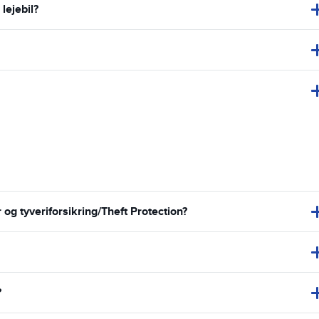
lejebil?
g tyveriforsikring/Theft Protection?
?