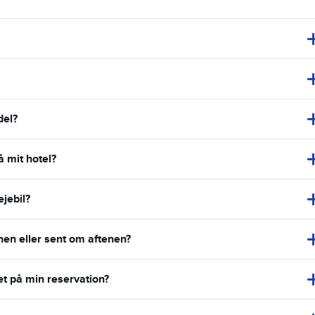
del?
å mit hotel?
ejebil?
enen eller sent om aftenen?
et på min reservation?