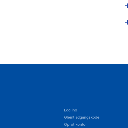
Log ind
Glemt adgangskode
Opret konto