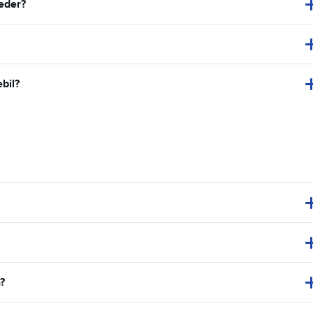
teder?
bil?
?