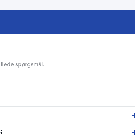
illede spørgsmål.
e?