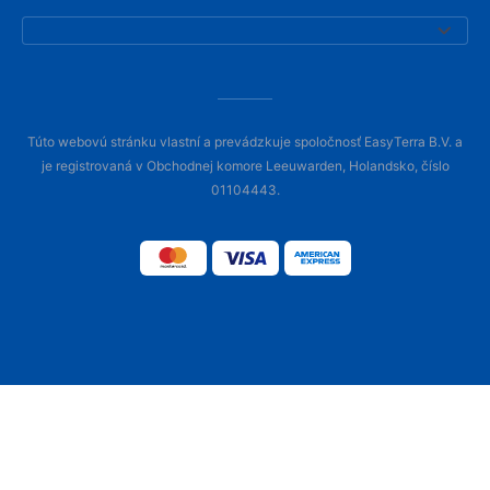
Túto webovú stránku vlastní a prevádzkuje spoločnosť EasyTerra B.V. a
je registrovaná v Obchodnej komore Leeuwarden, Holandsko, číslo
01104443.